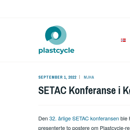
Skip
to
content
PLAST
SEPTEMBER 1, 2022
MJHA
SETAC Konferanse i Kø
Den
32. årlige SETAC konferansen
ble 
presenterte to postere om Plastcycle-res