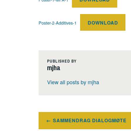
DOWNLOAD
Poster-2-Additives-1
PUBLISHED BY
mjha
View all posts by mjha
Innleggsnavigasjon
SAMMENDRAG DIALOGMØTE