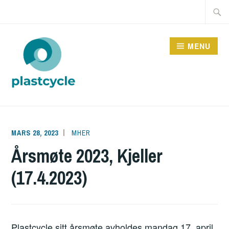
Skip
Searc
to
for:
content
MENU
PLASTCYCLE
MARS 28, 2023
MHER
Årsmøte 2023, Kjeller
(17.4.2023)
Plastcycle sitt årsmøte avholdes mandag 17. april