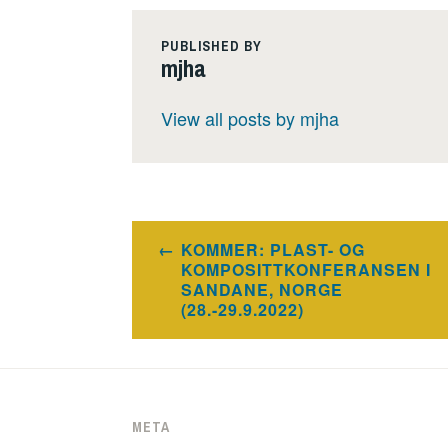
PUBLISHED BY
mjha
View all posts by mjha
Innleggsnavigasjon
KOMMER: PLAST- OG
KOMPOSITTKONFERANSEN I
SANDANE, NORGE
(28.-29.9.2022)
META