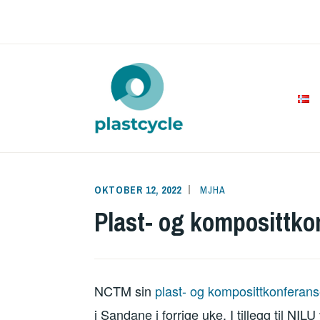
Skip
to
content
PLAST
OKTOBER 12, 2022
MJHA
Plast- og komposittko
NCTM sin
plast- og komposittkonferan
i Sandane i forrige uke. I tillegg til NIL